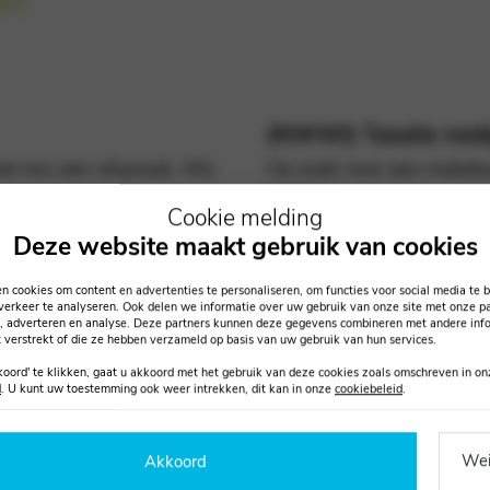
ars
(NWWI) Taxatie nod
t ons een afspraak. Wij
Op zoek naar een makelaa
 woning en wat je kunt
NWWI Taxatie? Ook dat k
Cookie melding
paling door Vredegoor
VastgoedCert gecertificee
Deze website maakt gebruik van cookies
 inzicht. Geheel
uitvoeren van alle woning
 cookies om content en advertenties te personaliseren, om functies voor social media te 
verkeer te analyseren. Ook delen we informatie over uw gebruik van onze site met onze pa
a, adverteren en analyse. Deze partners kunnen deze gegevens combineren met andere info
Ik wil mijn huis laten t
 verstrekt of die ze hebben verzameld op basis van uw gebruik van hun services.
koord' te klikken, gaat u akkoord met het gebruik van deze cookies zoals omschreven in on
d
. U kunt uw toestemming ook weer intrekken, dit kan in onze
cookiebeleid
.
Wei
Akkoord