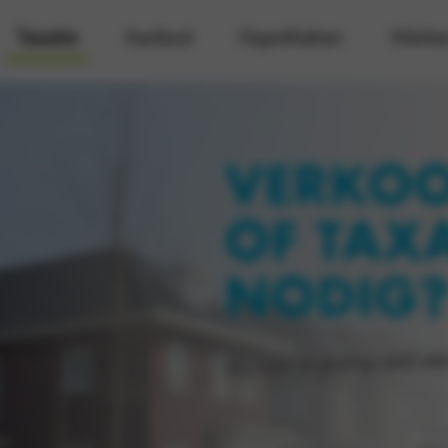
Taxatie
Aanbod
Hypotheken
Werke
VERKOO
OF TAXA
NODIG
Wij zijn je graag snel va