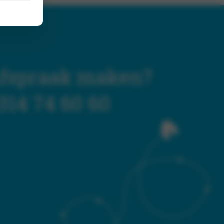
fspraak maken?
314 74 60 60