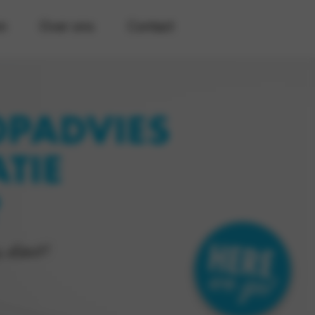
n
Over ons
Contact
PADVIES
TIE
?
n dienst!