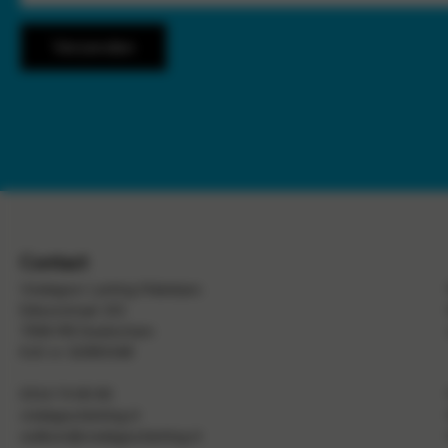
Contact
Vredegoor Lanting Makelaars
Edisonstraat 101
7006 RB
Doetinchem
KvK nr: 62993348
0314 74 60 60
vredegoorlanting.nl
welkom@vredegoorlanting.nl