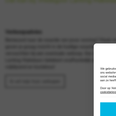
Dat kan bij Vredegoor Lanting Makela
Verkoopadvies
Benieuwd naar de waarde van jouw woning? Maak me
geven je graag inzicht in de huidige waarde van jouw
verwachten bij een eventuele verkoop. Een waardebe
Lanting Makelaars betekent onafhankelijk en objectief
vrijblijvend en kosteloos!
We gebruiken
ons website
social medi
Ik wil mijn huis verkopen
aan ze heeft
Door op 'Ak
cookiebelei