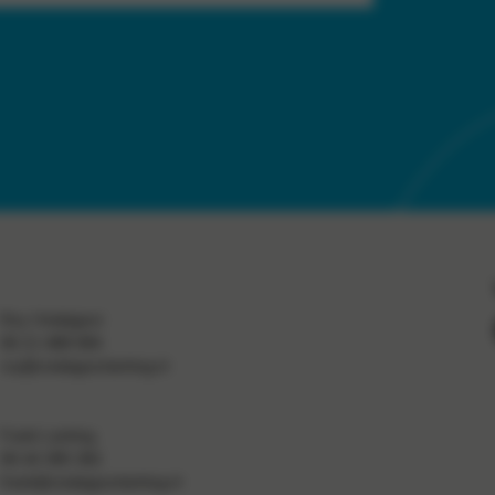
Roy Vredegoor
06 21 488 084
roy@vredegoorlanting.nl
Frank Lanting
06 44 385 382
frank@vredegoorlanting.nl