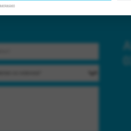
 aanpassen
A
0