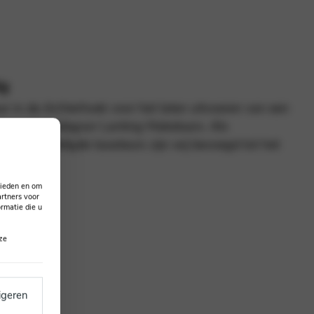
ig
r in de Achterhoek voor het laten uitvoeren van een
an bij Vredegoor Lanting Makelaars. Als
rde en beëdigde taxateurs zijn wij bevoegd tot het
taxaties.
bieden en om
rtners voor
rmatie die u
axeren
ze
geren